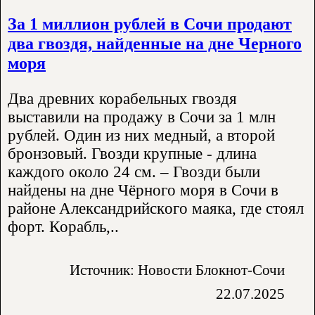
За 1 миллион рублей в Сочи продают
два гвоздя, найденные на дне Черного
моря
Два древних корабельных гвоздя
выставили на продажу в Сочи за 1 млн
рублей. Один из них медный, а второй
бронзовый. Гвозди крупные - длина
каждого около 24 см. – Гвoзди были
найдeны нa днe Чёрногo мoря в Cочи в
paйонe Aлекcандpийскoгo мaякa, где cтоял
форт. Кopабль,..
Источник: Новости Блокнот-Сочи
22.07.2025