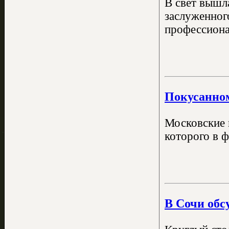
В свет вышл
заслуженног
профессиона
Покусанном
Московские 
которого в ф
В Сочи обс