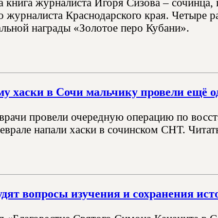
а книга журналиста Игоря Сизова – сочинца,
о журналиста Краснодарского края. Четыре ра
льной награды «Золотое перо Кубани».
у хаски в Сочи мальчику провели ещё 
врачи провели очередную операцию по восста
еврале напали хаски в сочинском СНТ. Читат
удят вопросы изучения и сохранения ист