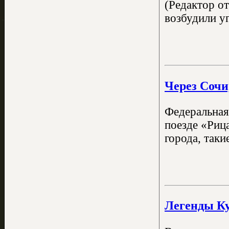
(Редактор о
возбудили у
Через Сочи
Федеральная
поезде «Риц
города, таки
Легенды Ку