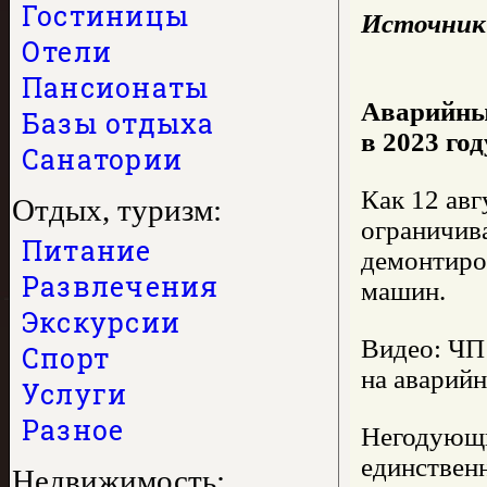
Гостиницы
Источник
Отели
Пансионаты
Аварийный
Базы отдыха
в 2023 го
Санатории
Как 12 ав
Отдых, туризм:
ограничива
Питание
демонтиро
Развлечения
машин.
Экскурсии
Видео: ЧП
Спорт
на аварий
Услуги
Разное
Негодующие
единственн
Недвижимость: