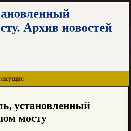
тановленный
сту. Архив новостей
текущие
ль, установленный
ном мосту