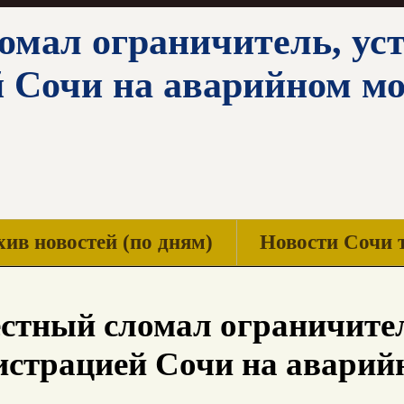
омал ограничитель, ус
 Сочи на аварийном мо
ив новостей (по дням)
Новости Сочи 
стный сломал ограничите
страцией Сочи на аварий