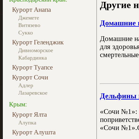
Другие н
Курорт Анапа
Джемете
Домашние н
Витязево
Сукко
Домашние на
Курорт Геленджик
для здоровь
Дивноморское
смертельные
Кабардинка
Курорт Туапсе
Курорт Сочи
Адлер
Лазаревское
Дельфины п
Крым:
«Сочи №1»: 
Курорт Ялта
поприветство
Алупка
«Сочи №1».О
Курорт Алушта