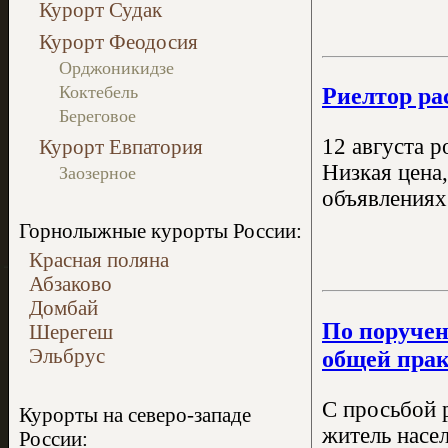
Курорт Судак
Курорт Феодосия
Орджоникидзе
Риелтор ра
Коктебель
Береговое
12 августа 
Курорт Евпатория
Низкая цена
Заозерное
объявлениях
Горнолыжные курорты России:
Красная поляна
Абзаково
Домбай
По поручен
Шерегеш
Эльбрус
общей пра
С просьбой 
Курорты на северо-западе
житель насе
России: