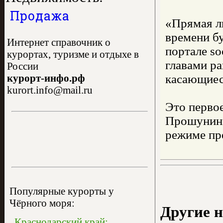
Продажа
«Прямая ли
времени бу
Интернет справочник о
портале so
курортах, туризме и отдыхе в
главами р
России
курорт-инфо.рф
касающиес
kurort.info@mail.ru
Это первое
Прошунин 
режиме пр
Популярные курорты у
Чёрного моря:
Другие н
Краснодарский край: