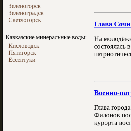
Зеленогорск
Зеленоградск
Светлогорск
Глава Сочи
Кавказские минеральные воды:
На молодёжн
Кисловодск
состоялась 
Пятигорск
патриотичес
Ессентуки
Военно-пат
Глава город
Филонов пос
курорта вос