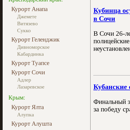
Курорт Анапа
Кубинца ос
Джемете
в Сочи
Витязево
Сукко
В Сочи 26-л
Курорт Геленджик
полицейские
Дивноморское
неустановлен
Кабардинка
Курорт Туапсе
Курорт Сочи
Адлер
Кубанские 
Лазаревское
Крым:
Финальный э
Курорт Ялта
за победу ср
Алупка
Курорт Алушта