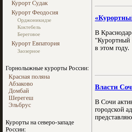
Курорт Судак
Курорт Феодосия
«Курортный
Орджоникидзе
Коктебель
В Краснодар
Береговое
"Курортный 
Курорт Евпатория
в этом году.
Заозерное
Горнолыжные курорты России:
Красная поляна
Абзаково
Власти Соч
Домбай
Шерегеш
В Сочи акти
Эльбрус
городской а
представля
Курорты на северо-западе
России: