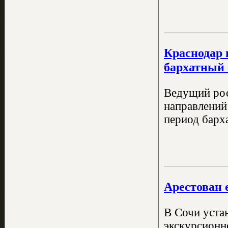
Краснодар 
бархатный 
Ведущий рос
направлений
период барха
Арестован 
В Сочи уста
экскурсионн