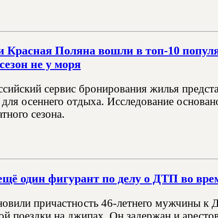
и Красная Поляна вошли в топ-10 попул
сезон не у моря
сийский сервис бронирования жилья предст
 для осеннего отдыха. Исследование основано
тного сезона.
ещё один фигурант по делу о ДТП во вре
новили причастность 46-летнего мужчины к 
ой поездки на джипах. Он задержан и арестов