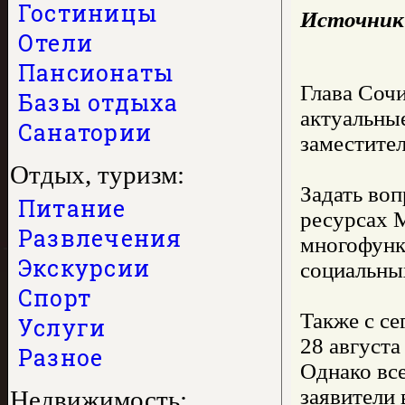
Гостиницы
Источник
Отели
Пансионаты
Глава Соч
Базы отдыха
актуальны
Санатории
заместител
Отдых, туризм:
Задать во
Питание
ресурсах 
Развлечения
многофунк
Экскурсии
социальных
Спорт
Также с се
Услуги
28 августа
Разное
Однако вс
заявители 
Недвижимость: