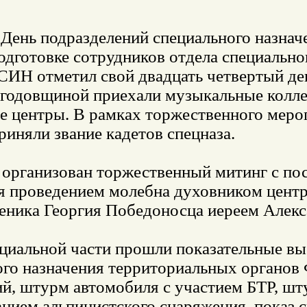
в День подразделений специального назн
одготовке сотрудников отдела специальн
СИН отметил свой двадцать четвертый де
с годовщиной приехали музыкальные колле
е центры. В рамках торжественного меро
риняли звание кадетов спецназа.
 организован торжественный митинг с пос
я проведением молебна духовником центр
еника Георгия Победоносца иереем Алек
циальной части прошли показательные вы
ого назначения территориальных органов
ий, штурм автомобиля с участием БТР, шт
нием альпинистского снаряжения, показ 