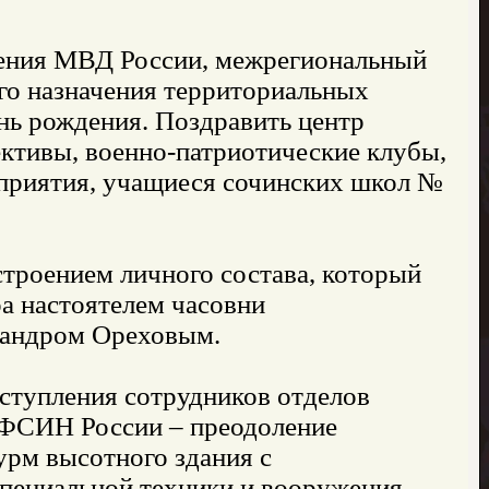
ачения МВД России, межрегиональный
ого назначения территориальных
нь рождения. Поздравить центр
ктивы, военно-патриотические клубы,
приятия, учащиеся сочинских школ №
троением личного состава, который
а настоятелем часовни
сандром Ореховым.
ступления сотрудников отделов
 ФСИН России – преодоление
урм высотного здания с
специальной техники и вооружения,