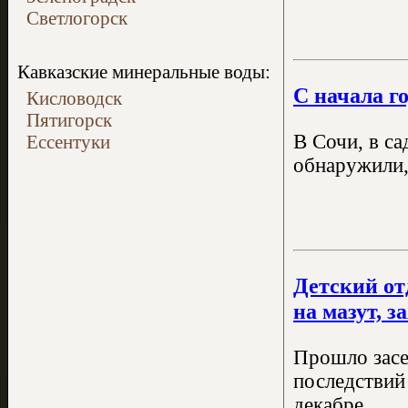
Светлогорск
Кавказские минеральные воды:
С начала г
Кисловодск
Пятигорск
В Сочи, в с
Ессентуки
обнаружили,
Детский от
на мазут, з
Прошло засе
последствий 
декабре.