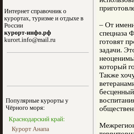
приготовл
Интернет справочник о
курортах, туризме и отдыхе в
– От имен
России
курорт-инфо.рф
спецназа Ф
kurort.info@mail.ru
готовят п
задачи. Эт
неоценимый
который го
Также хоч
ветеранами
бесценный 
воспитания
Популярные курорты у
Чёрного моря:
обществен
Краснодарский край:
Межрегион
Курорт Анапа
территори