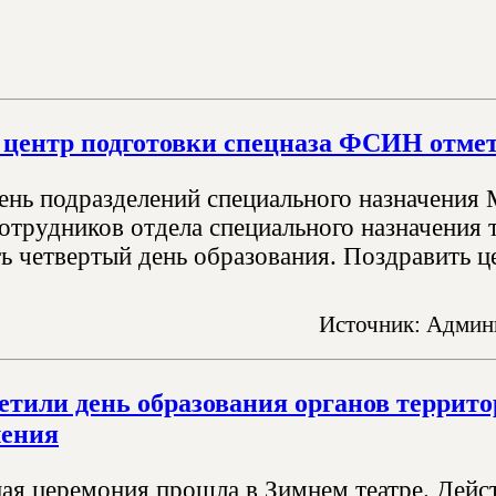
центр подготовки спецназа ФСИН отмет
День подразделений специального назначения
сотрудников отдела специального назначени
ь четвертый день образования. Поздравить це
Источник: Админи
етили день образования органов террит
ления
ая церемония прошла в Зимнем театре. Дейс