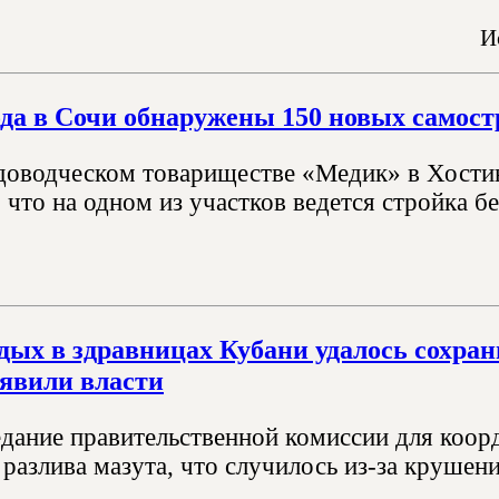
И
ода в Сочи обнаружены 150 новых самост
адоводческом товариществе «Медик» в Хостин
 что на одном из участков ведется стройка 
дых в здравницах Кубани удалось сохрани
аявили власти
дание правительственной комиссии для коорд
разлива мазута, что случилось из-за крушен