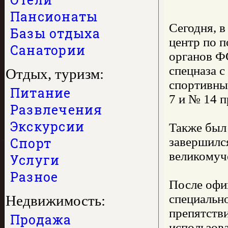
Пансионаты
Сегодня, 
Базы отдыха
центр по п
Санатории
органов Ф
спецназа 
Отдых, туризм:
спортивны
Питание
7 и № 14 п
Развлечения
Экскурсии
Также был
Спорт
завершилс
великомуч
Услуги
Разное
После офи
специальн
Недвижимость:
препятств
Продажа
использова