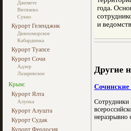
Джемете
года. Осно
Витязево
сотрудник
Сукко
и ведомст
Курорт Геленджик
Дивноморское
Кабардинка
Курорт Туапсе
Курорт Сочи
Адлер
Другие н
Лазаревское
Крым:
Сочинские 
Курорт Ялта
Сотрудники 
Алупка
всероссийск
Курорт Алушта
неразрывно с
Курорт Судак
Курорт Феодосия