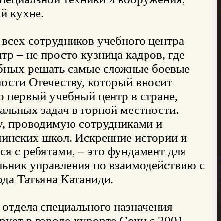
й кухне.
всех сотрудников учебного центра
р – не просто кузница кадров, где
обных решать самые сложные боевые
ности Отечеству, который вносит
о первый учебный центр в стране,
альных задач в горной местности.
у, проводимую сотрудниками и
чинских школ. Искренние истории и
я с ребятами, – это фундамент для
альник управления по взаимодействию с
да Татьяна Катаниди.
отдела специального назначения
ет в городе-курорте Сочи с 2001