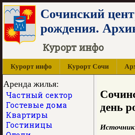
Сочинский цент
рождения. Архи
Курорт инфо
Курорт инфо
Курорт Сочи
Арх
Аренда жилья:
Сочинс
Частный сектор
Гостевые дома
день р
Квартиры
Гостиницы
Источник
Отели