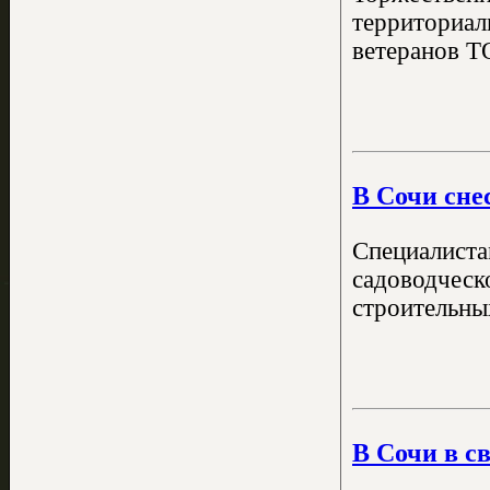
территориал
ветеранов Т
В Сочи сне
Специалиста
садоводческ
строительны
В Сочи в с