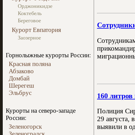
Орджоникидзе
Коктебель
Береговое
Сотрудники
Курорт Евпатория
Заозерное
Сотрудникам
прикомандир
Горнолыжные курорты России:
миграционны
Красная поляна
Абзаково
Домбай
Шерегеш
Эльбрус
160 литров
Курорты на северо-западе
Полиция Сир
России:
29 августа, 
Зеленогорск
выявили в од
Зеленоградск