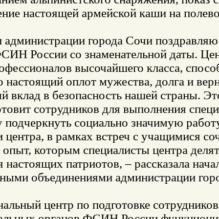
ение настоящей армейской каши на полево
и администрации города Сочи поздравляю 
СИН России со знаменательной даты. Цент
рофессионалов высочайшего класса, спос
о настоящий оплот мужества, долга и вер
 вклад в безопасность нашей страны. Эт
товит сотрудников для выполнения специ
у подчеркнуть социально значимую работ
 центра, в рамках встреч с учащимися со
опыт, которым специалисты центра делятс
 настоящих патриотов, – рассказала нач
ными объединениями администрации горо
альный центр по подготовке сотрудников 
альных органов ФСИН России функциониру