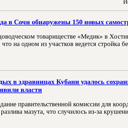
И
ода в Сочи обнаружены 150 новых самост
адоводческом товариществе «Медик» в Хостин
 что на одном из участков ведется стройка 
дых в здравницах Кубани удалось сохрани
аявили власти
дание правительственной комиссии для коорд
разлива мазута, что случилось из-за крушен