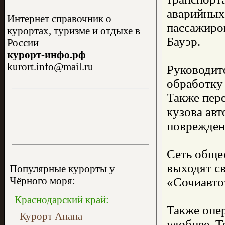
аварийных
Интернет справочник о
пассажиров
курортах, туризме и отдыхе в
Бауэр.
России
курорт-инфо.рф
kurort.info@mail.ru
Руководит
обработку
Также пер
кузова авт
поврежден
Сеть обще
выходят с
Популярные курорты у
Чёрного моря:
«Сочиавтот
Краснодарский край:
Также опе
Курорт Анапа
удобнее. 