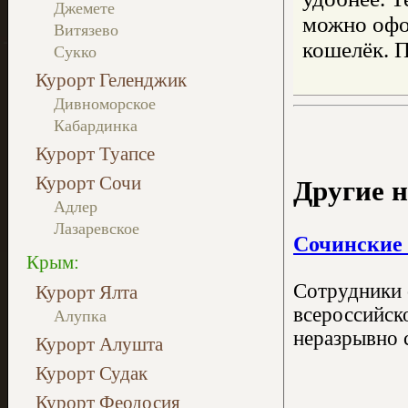
Джемете
можно офо
Витязево
кошелёк. 
Сукко
Курорт Геленджик
Дивноморское
Кабардинка
Курорт Туапсе
Курорт Сочи
Другие н
Адлер
Лазаревское
Сочинские 
Крым:
Сотрудники 
Курорт Ялта
всероссийск
Алупка
неразрывно с
Курорт Алушта
Курорт Судак
Курорт Феодосия