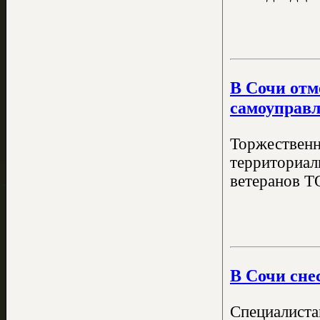
В Сочи отм
самоуправ
Торжественн
территориал
ветеранов Т
В Сочи сне
Специалиста