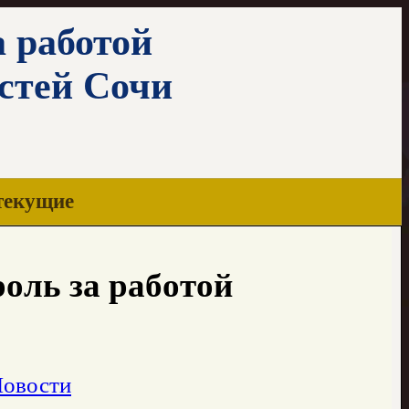
а работой
стей Сочи
текущие
роль за работой
Новости