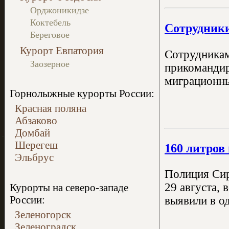
Орджоникидзе
Коктебель
Сотрудники
Береговое
Курорт Евпатория
Сотрудникам
Заозерное
прикомандир
миграционны
Горнолыжные курорты России:
Красная поляна
Абзаково
Домбай
Шерегеш
160 литров
Эльбрус
Полиция Сир
29 августа, 
Курорты на северо-западе
России:
выявили в од
Зеленогорск
Зеленоградск