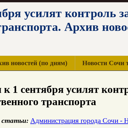
ября усилят контроль з
транспорта. Архив ново
ив новостей (по дням)
Новости Сочи 
 к 1 сентября усилят конт
венного транспорта
 статьи:
Администрация города Сочи - 