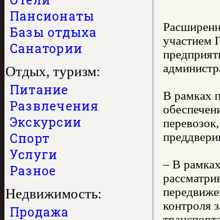
Пансионаты
Расширенн
Базы отдыха
участием 
Санатории
предприяти
администр
Отдых, туризм:
Питание
В рамках 
Развлечения
обеспечен
Экскурсии
перевозок,
Спорт
преддвери
Услуги
– В рамка
Разное
рассматри
передвиже
Недвижимость:
контроля 
Продажа
транспорт