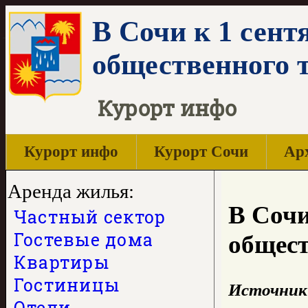
В Сочи к 1 сент
общественного 
Курорт инфо
Курорт инфо
Курорт Сочи
Арх
Аренда жилья:
В Сочи
Частный сектор
Гостевые дома
общест
Квартиры
Гостиницы
Источник
Отели