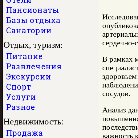
Пансионаты
Исследова
Базы отдыха
опубликов
Санатории
артериаль
сердечно-с
Отдых, туризм:
Питание
В рамках 
Развлечения
специалист
Экскурсии
здоровьем 
наблюдения
Спорт
сосудов.
Услуги
Разное
Анализ дан
повышенно
Недвижимость:
последстви
Продажа
важность к