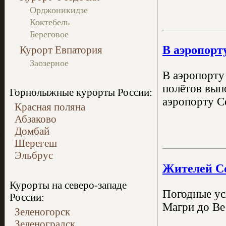
Орджоникидзе
Коктебель
Береговое
В аэропорт
Курорт Евпатория
Заозерное
В аэропорту 
полётов выпо
Горнолыжные курорты России:
аэропорту С
Красная поляна
Абзаково
Домбай
Шерегеш
Эльбрус
Жителей Со
Курорты на северо-западе
Погодные ус
России:
Магри до Ве
Зеленогорск
Зеленоградск