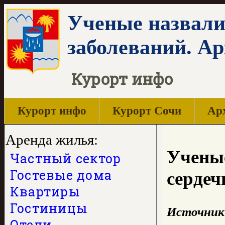
Ученые назвали
заболеваний. А
Курорт инфо
Курорт инфо
Курорт Сочи
Арх
Аренда жилья:
Ученые
Частный сектор
Гостевые дома
сердеч
Квартиры
Гостиницы
Источник
Отели