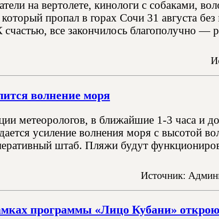
тели на вертолете, кинологи с собаками, вол
 который пропал в горах Сочи 31 августа без
К счастью, все закончилось благополучно — р
И
лится волнение моря
ии метеорологов, в ближайшие 1-3 часа и до 
дается усиление волнения моря с высотой вол
перативный штаб. Пляжи будут функциониров
Источник: Админи
амках программы «Лицо Кубани» открою