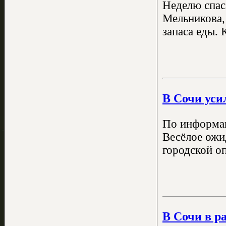
Неделю спаса
Мельникова,
запаса еды. 
В Сочи уси
По информац
Весёлое ожи
городской о
В Сочи в р