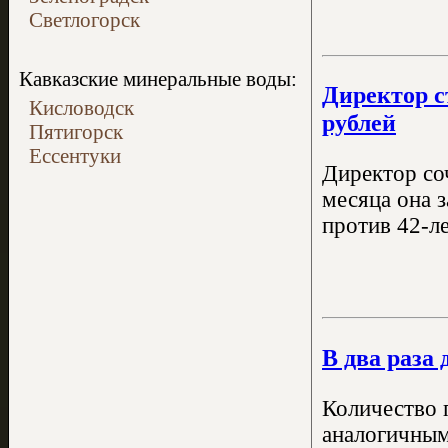
Светлогорск
Кавказские минеральные воды:
Директор с
Кисловодск
рублей
Пятигорск
Ессентуки
Директор со
месяца она 
против 42-л
В два раза
Количество 
аналогичным