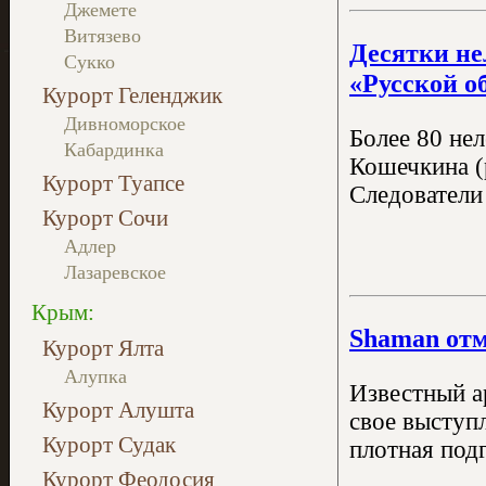
Джемете
Витязево
Десятки не
Сукко
«Русской о
Курорт Геленджик
Дивноморское
Более 80 не
Кабардинка
Кошечкина (
Курорт Туапсе
Следователи
Курорт Сочи
Адлер
Лазаревское
Крым:
Shaman отм
Курорт Ялта
Алупка
Известный а
Курорт Алушта
свое выступ
Курорт Судак
плотная под
Курорт Феодосия