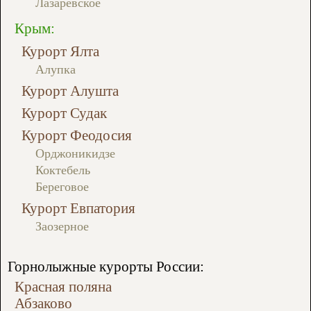
Лазаревское
Крым:
Курорт Ялта
Алупка
Курорт Алушта
Курорт Судак
Курорт Феодосия
Орджоникидзе
Коктебель
Береговое
Курорт Евпатория
Заозерное
Горнолыжные курорты России:
Красная поляна
Абзаково