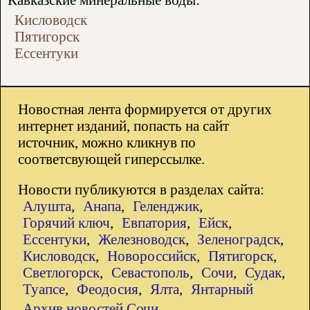
Кисловодск
Пятигорск
Ессентуки
Новостная лента формируется от других
интернет изданий, попасть на сайт
источник, можно кликнув по
соответсвующей гиперссылке.
Новости публикуются в разделах сайта:
Алушта
,
Анапа
,
Геленджик
,
Горячий ключ
,
Евпатория
,
Ейск
,
Ессентуки
,
Железноводск
,
Зеленоградск
,
Кисловодск
,
Новороссийск
,
Пятигорск
,
Светлогорск
,
Севастополь
,
Сочи
,
Судак
,
Туапсе
,
Феодосия
,
Ялта
,
Янтарный
Архив новостей Сочи