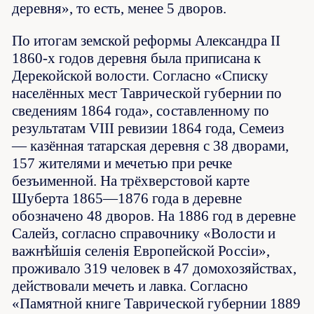
деревня», то есть, менее 5 дворов.
По итогам земской реформы Александра II
1860-х годов деревня была приписана к
Дерекойской волости. Согласно «Списку
населённых мест Таврической губернии по
сведениям 1864 года», составленному по
результатам VIII ревизии 1864 года, Семеиз
— казённая татарская деревня с 38 дворами,
157 жителями и мечетью при речке
безъименной. На трёхверстовой карте
Шуберта 1865—1876 года в деревне
обозначено 48 дворов. На 1886 год в деревне
Салейз, согласно справочнику «Волости и
важнѣйшія селенія Европейской Россіи»,
проживало 319 человек в 47 домохозяйствах,
действовали мечеть и лавка. Согласно
«Памятной книге Таврической губернии 1889