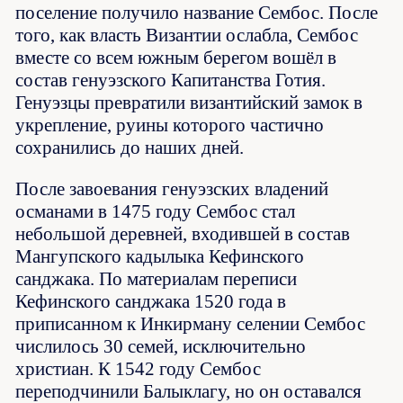
поселение получило название Сембос. После
того, как власть Византии ослабла, Сембос
вместе со всем южным берегом вошёл в
состав генуэзского Капитанства Готия.
Генуэзцы превратили византийский замок в
укрепление, руины которого частично
сохранились до наших дней.
После завоевания генуэзских владений
османами в 1475 году Сембос стал
небольшой деревней, входившей в состав
Мангупского кадылыка Кефинского
санджака. По материалам переписи
Кефинского санджака 1520 года в
приписанном к Инкирману селении Сембос
числилось 30 семей, исключительно
христиан. К 1542 году Сембос
переподчинили Балыклагу, но он оставался