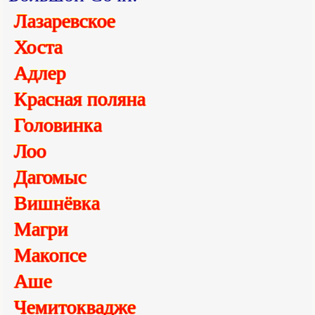
Лазаревское
Хоста
Адлер
Красная поляна
Головинка
Лоо
Дагомыс
Вишнёвка
Магри
Макопсе
Аше
Чемитоквадже