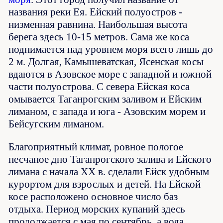
названия реки Ея. Ейский полуостров -
низменная равнина. Наибольшая высота
берега здесь 10-15 метров. Сама же коса
поднимается над уровнем моря всего лишь до
2 м. Долгая, Камышеватская, Ясенская косы
вдаются в Азовское море с западной и южной
части полуострова. С севера Ейская коса
омывается Таганрогским заливом и Ейским
лиманом, с запада и юга - Азовским морем и
Бейсугским лиманом.
Благоприятный климат, ровное пологое
песчаное дно Таганрогского залива и Ейского
лимана с начала ХХ в. сделали Ейск удобным
курортом для взрослых и детей. На Ейской
косе расположено основное число баз
отдыха. Период морских купаний здесь
продолжается с мая по сентябрь, а вода