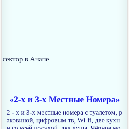
«2-х и 3-х Местные Номера»
2 - х и 3-х местные номера с туалетом, р
аковиной, цифровым тв, Wi-fi, две кухн
и со всей посудой, два душа. Чёрное мо