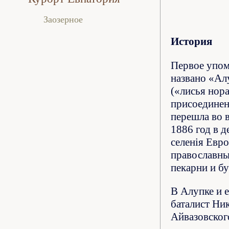
Заозерное
История
Первое упом
названо «Ал
(«лисья нор
присоединен
перешла во 
1886 год в 
селенія Евро
православный
пекарни и бу
В Алупке и 
баталист Ни
Айвазовског