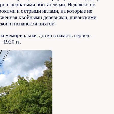
ро с пернатыми обитателями. Недалеко ог
ирокими и острыми иглами, на которые не
руженная хвойными деревьями, ливанскими
ской и испанской пихтой.
а мемориальная доска в память героев-
—1920 гг.