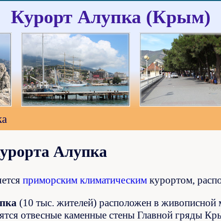
Курорт Алупка (Крым)
ка
курорта Алупка
яется
приморским климатическим
курортом, расп
пка
(10 тыс. жителей) расположен в живописной
ятся отвесные каменные стены Главной гряды Кр