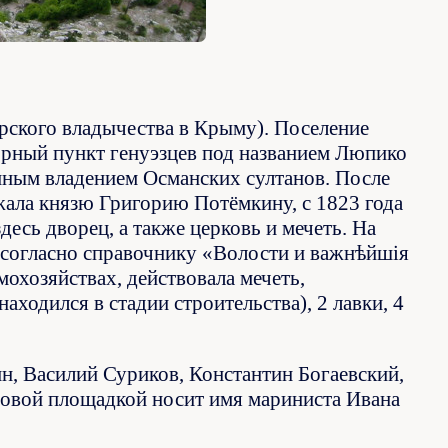
арского владычества в Крыму). Поселение
рный пункт генуэзцев под названием Люпико
нным владением Османских султанов. После
ала князю Григорию Потёмкину, с 1823 года
есь дворец, а также церковь и мечеть. На
 согласно справочнику «Волости и важнѣйшія
мохозяйствах, действовала мечеть,
ходился в стадии строительства), 2 лавки, 4
, Василий Суриков, Константин Богаевский,
довой площадкой носит имя мариниста Ивана