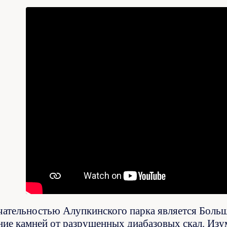
ательностью Алупкинского парка является Больш
ие камней от разрушенных диабазовых скал. Изу