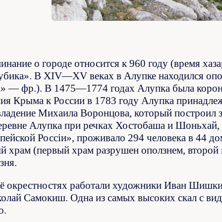
инание о городе относится к 960 году (время хаз
убика». В XIV—XV веках в Алупке находился опо
а» — фр.). В 1475—1774 годах Алупка была коро
ия Крыма к России в 1783 году Алупка принадлеж
владение Михаила Воронцова, который построил зд
деревне Алупка при речках Хостобаша и Шоньхай,
пейской Россіи», проживало 294 человека в 44 до
 храм (первый храм разрушен оползнем, второй на
зня.
её окрестностях работали художники Иван Шишкин
колай Самокиш. Одна из самых высоких скал с ви
о.