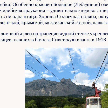
чейки. Особенно красиво Большое (Лебединое) озе
т чилийская араукария – удивительное дерево с ш
сть ни одна птица. Хороша Солнечная поляна, ок
льянской, крымской, мексиканской сосной, кавказ
льмовой аллеи на трапециевидной стенке укреплен
ейцев, павших в боях за Советскую власть в 1918