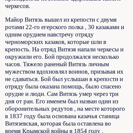
черкесов.
Майор Витязь вышел из крепости с двумя
ротами 22-го егерского полка , 30 казаками и
одним орудием навстречу отряду
черноморских казаков, которые шли в
крепость. На отряд Витязя напали черкесы и
окружили его. Бой продолжался несколько
часов. Тяжело раненый Витязь личным
мужеством вдохновлял воинов, призывая их
не сдаваться. Бой был услышан в крепости и
отряду была оказана помощь, было спасено
орудие и люди. Сам Витязь умер через три
дня от ран. Его именем был назван один из
оборонительных редутов , на месте которого
в 1837 году была основана казачья станица
Витязевская, которая была оставлена во
время Крымской войны в 1854 году .