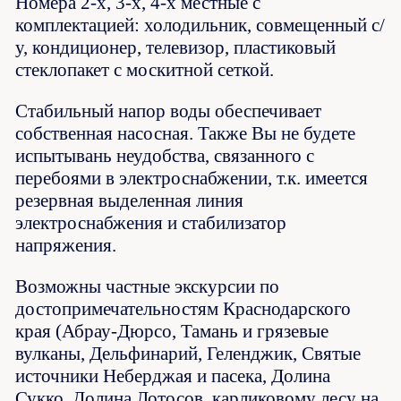
Номера 2-х, 3-х, 4-х местные с
комплектацией: холодильник, совмещенный с/
у, кондиционер, телевизор, пластиковый
стеклопакет с москитной сеткой.
Стабильный напор воды обеспечивает
собственная насосная. Также Вы не будете
испытывань неудобства, связанного с
перебоями в электроснабжении, т.к. имеется
резервная выделенная линия
электроснабжения и стабилизатор
напряжения.
Возможны частные экскурсии по
достопримечательностям Краснодарского
края (Абрау-Дюрсо, Тамань и грязевые
вулканы, Дельфинарий, Геленджик, Святые
источники Неберджая и пасека, Долина
Сукко, Долина Лотосов, карликовому лесу на