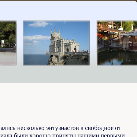
мались несколько энтузиастов в свободное от
ериала были хорошо приняты нашими первыми