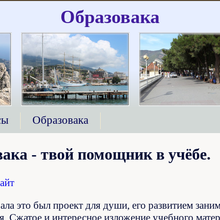
Образовака
сы
Образовака
ака - твой помощник в учёбе.
сайт
ала это был проект для души, его развитием зани
я. Сжатое и интересное изложение учебного мат