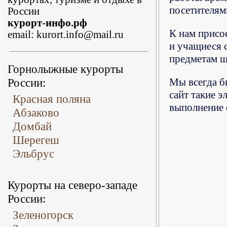
посетителями
России
курорт-инфо.рф
К нам присо
email: kurort.info@mail.ru
и учащиеся 
предметам 
Горнолыжные курорты
России:
Мы всегда б
сайт такие э
Красная поляна
выполнение 
Абзаково
Домбай
Шерегеш
Эльбрус
Курорты на северо-западе
России:
Зеленогорск