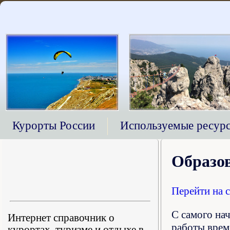
Курорты России
Используемые ресур
Образов
Перейти на 
С самого нач
Интернет справочник о
работы врем
курортах, туризме и отдыхе в