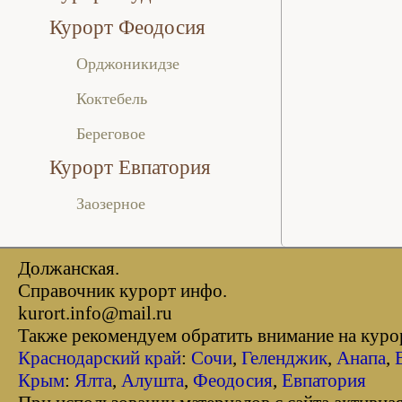
Курорт Феодосия
Орджоникидзе
Коктебель
Береговое
Курорт Евпатория
Заозерное
Должанская.
Справочник курорт инфо.
kurort.info@mail.ru
Также рекомендуем обратить внимание на кур
Краснодарский край
:
Сочи
,
Геленджик
,
Анапа
,
Крым
:
Ялта
,
Алушта
,
Феодосия
,
Евпатория