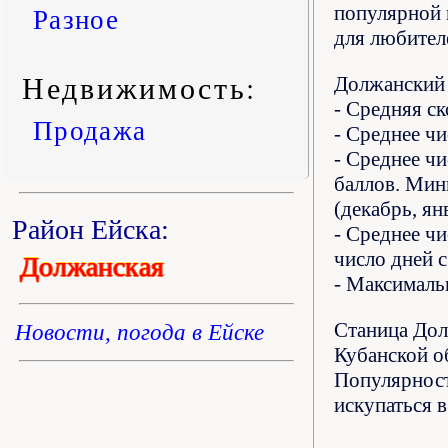
популярной 
Разное
для любител
Недвижимость:
Должанский 
- Средняя с
Продажа
- Среднее чи
- Среднее ч
баллов. Мин
(декабрь, ян
Район Ейска:
- Среднее чи
число дней 
Должанская
- Максималь
Станица Дол
Новости, погода в Ейске
Кубанской о
Популярност
искупаться 