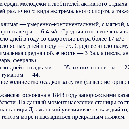
и среди молодежи и любителей активного отдыха
ей различного вида экстремального спорта, а так
климат — умеренно-континентальный, с мягкой, 
корость ветра — 6,4 м/с. Средняя относительная 
сло дней в году со скоростью ветра более 17 м/с 
исло ясных дней в году — 79. Среднее число пас
имальная средняя облачность — 3 балла (июль, ав
варь, февраль).
сло дней с осадками — 105, из них со снегом — 2
с туманом — 44.
ное количество осадков за сутки (за всю историю
жанская основана в 1848 году запорожскими казак
бласти. На данный момент население станицы сост
ь станицы Должанской увеличивается каждый год
в теплом море и насладиться прекрасным пляжем.