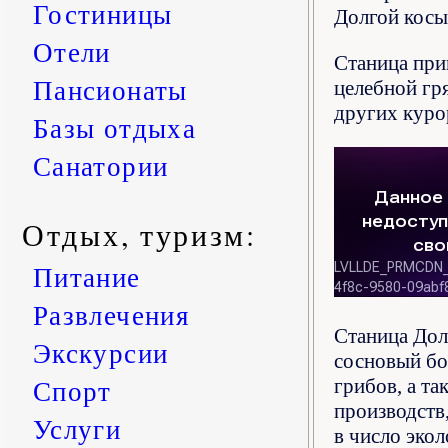
Гостиницы
Долгой косы
Отели
Станица при
Пансионаты
целебной гр
других куро
Базы отдыха
Санатории
Отдых, туризм:
Питание
Развлечения
Станица Дол
Экскурсии
сосновый бо
Спорт
грибов, а та
производств
Услуги
в число эко