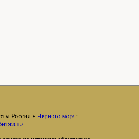
орты России у
Черного моря
:
Витязево