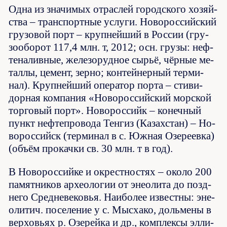
Од­на из зна­чи­мых от­рас­лей городского хо­зяй­
ст­ва – транс­порт­ные ус­лу­ги. Но­во­рос­сий­ский
гру­зо­вой порт – круп­ней­ший в Рос­сии (гру­
зо­обо­рот 117,4 млн. т, 2012; осн. гру­зы: неф­
те­на­лив­ные, же­ле­зо­руд­ное сы­рьё, чёр­ные ме­
тал­лы, це­мент, зер­но; кон­тей­нер­ный тер­ми­
нал). Круп­ней­ший опе­ра­тор пор­та – сти­ви­
дор­ная ком­па­ния «Но­во­рос­сий­ский мор­ской
тор­го­вый порт». Новороссийк – ко­неч­ный
пункт неф­те­про­во­да Тен­гиз (Ка­зах­стан) – Но­
во­рос­сийск (тер­ми­нал в с. Юж­ная Озе­ре­ев­ка)
(объ­ём про­кач­ки св. 30 млн. т в год).
В Новороссийке и ок­ре­ст­но­стях – около 200
па­мят­ни­ков ар­хео­ло­гии от эне­о­ли­та до позд­
не­го Сред­не­ве­ко­вья. Наи­бо­лее из­вест­ны: эне­
о­ли­тич. по­се­ле­ние у с. Мыс­ха­ко, доль­ме­ны в
вер­ховь­ях р. Озе­рей­ка и др., ком­плек­сы эл­ли­