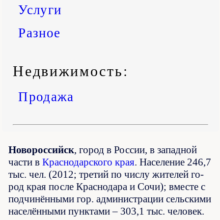
Услуги
Разное
Недвижимость:
Продажа
Новороссийск
, го­род в Рос­сии, в западной
час­ти в
Крас­но­дар­ско­го края
. Население 246,7
тыс. чел. (2012; тре­тий по чис­лу жи­те­лей го­
род края по­сле Крас­но­да­ра и Со­чи); вме­сте с
под­чи­нён­ны­ми гор. ад­ми­ни­ст­ра­ции сель­ски­ми
на­се­лён­ны­ми пунк­та­ми – 303,1 тыс. человек.