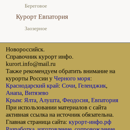
Береговое
Курорт Евпатория
Заозерное
Новороссийск.
Справочник курорт инфо.
kurort.info@mail.ru
Также рекомендуем обратить внимание на
курорты России у
Черного моря
:
Краснодарский край
:
Сочи
,
Геленджик
,
Анапа
,
Витязево
Крым
:
Ялта
,
Алушта
,
Феодосия
,
Евпатория
При использовании материалов с сайта
активная ссылка на источник обязательна.
Главная страница сайта:
курорт-инфо.рф
Разработка, изготовление, сопровождение