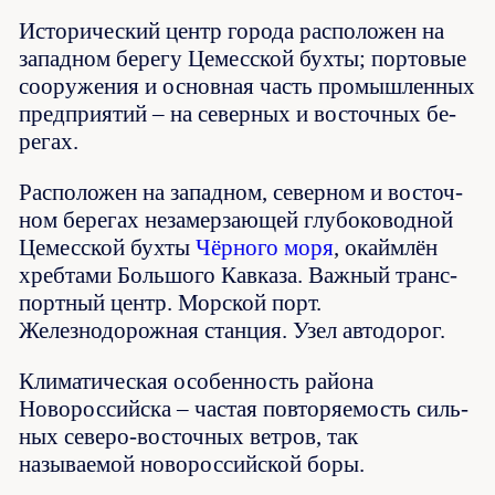
Ис­то­рический центр го­ро­да рас­по­ло­жен на
западном бе­ре­гу Це­мес­ской бух­ты; пор­то­вые
со­ору­же­ния и основная часть промышленных
пред­при­ятий – на северных и восточных бе­
ре­гах.
Рас­по­ло­жен на западном, северном и вос­точ­
ном бе­ре­гах не­за­мер­заю­щей глу­бо­ко­вод­ной
Це­мес­ской бух­ты
Чёр­но­го моря
, окайм­лён
хреб­та­ми Боль­шо­го Кав­ка­за. Важ­ный транс­
порт­ный центр. Морской порт.
Железнодорожная стан­ция. Узел ав­то­до­рог.
Кли­ма­тическая осо­бен­ность рай­она
Новороссийска – час­тая по­вто­ряе­мость силь­
ных северо-восточных вет­ров, так
называемой но­во­рос­сий­ской бо­ры.