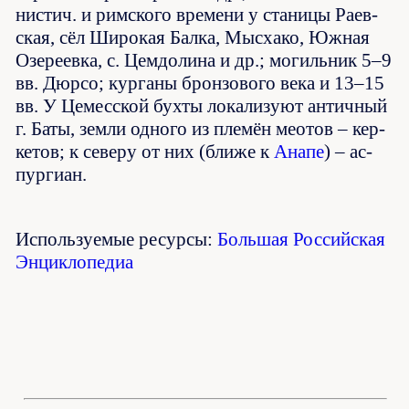
ни­стич. и рим­ско­го вре­ме­ни у ста­ни­цы Ра­ев­
ская, сёл Ши­ро­кая Бал­ка, Мыс­ха­ко, Юж­ная
Озе­ре­ев­ка, с. Цем­до­ли­на и др.; мо­гиль­ник 5–9
вв. Дюр­со; кур­га­ны брон­зо­во­го ве­ка и 13–15
вв. У Це­мес­ской бух­ты ло­ка­ли­зу­ют ан­тич­ный
г. Ба­ты, зем­ли од­но­го из пле­мён ме­о­тов – кер­
ке­тов; к се­ве­ру от них (бли­же к
Ана­пе
) – ас­
пур­ги­ан.
Используемые ресурсы:
Большая Российская
Энциклопедиа