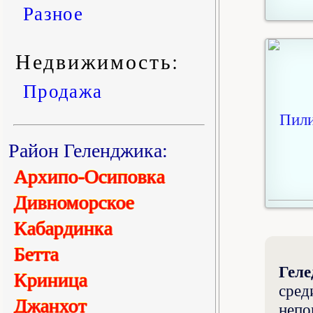
Разное
Недвижимость:
Продажа
Район Геленджика:
Архипо-Осиповка
Дивноморское
Кабардинка
Бетта
Гел
Криница
сред
Джанхот
непо