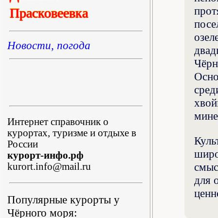
прот
Прасковеевка
посе
озел
Новости, погода
двад
Чёрн
Осно
сред
хвой
мине
Интернет справочник о
курортах, туризме и отдыхе в
Куль
России
широ
курорт-инфо.рф
смыс
kurort.info@mail.ru
для 
ценн
Популярные курорты у
Чёрного моря: