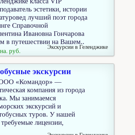
енджике класса VIP
подаватель эстетики, истории
атуровед лучший поэт города
инге Справочной
нтина Ивановна Гончарова
м в путешествии на Вашем..
Экскурсии в Геленджике
на. руб.
обусные экскурсии
т ООО «Командор» —
тическая компания из города
ка. Мы занимаемся
морских экскурсий и
втобусных туров. У нашей
 требуемые лицензии,
Экскурсии в Геленджике