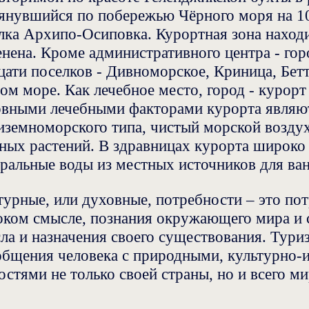
янувшийся по побережью Чёрного моря на 10
лка Архипо-Осиповка. Курортная зона находи
енена. Кроме административного центра - горо
цати поселков - Дивноморское, Криница, Бетт
ом море. Как лечебное место, город - курорт
вными лечебными факторами курорта являют
иземноморского типа, чистый морской возд
ных растений. В здравницах курорта широко
ральные воды из местных источников для ван
турные, или духовные, потребности – это по
ком смысле, познания окружающего мира и с
ла и назначения своего существования. Тур
общения человека с природными, культурно-
остями не только своей страны, но и всего ми