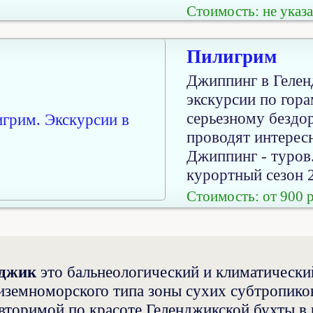
Стоимость: не указа
Пилигрим
Джиппинг в Геле
экскурсии по гора
серьезному бездо
проводят интерес
Джиппинг - туров.
курортный сезон 2
Стоимость: от 900 
еджик
это бальнеологический и климатическ
иземноморского типа зоны сухих субтропиков
вторимой по красоте Геленджикской бухты в 