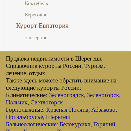
Коктебель
Береговое
Курорт Евпатория
Заозерное
Продажа недвижимости в Шерегеше
Справочник курорты Росcии. Туризм,
лечение, отдых.
Также здесь можете обратить внимание на
следующие курорты России:
Климатические:
Зеленоградск
,
Зеленогорск
,
Нальчик
,
Светлогорск
Горнолыжные:
Красная Поляна
,
Абзаково
,
Приэльбрусье
,
Шерегеш
Бальнеологические:
Белокуриха
,
Горячий