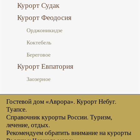
Курорт Судак
Курорт Феодосия
Орджоникидзе
Коктебель
Береговое
Курорт Евпатория
Заозерное
Гостевой дом «Аврора». Курорт Небуг.
Туапсе.
Справочник курорты Росcии. Туризм,
лечение, отдых.
Рекомендуем обратить внимание на курорты