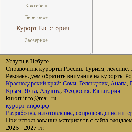
Коктебель
Береговое
Курорт Евпатория
Заозерное
Услуги в Небуге
Справочник курорты Росcии. Туризм, лечение, 
Рекомендуем обратить внимание на курорты Р
Краснодарский край
:
Сочи
,
Геленджик
,
Анапа
,
Крым
:
Ялта
,
Алушта
,
Феодосия
,
Евпатория
kurort.info@mail.ru
курорт-инфо.рф
Разработка, изготовление, сопровождение инте
При использовании материалов с сайта ожидае
2026 - 2027 гг.