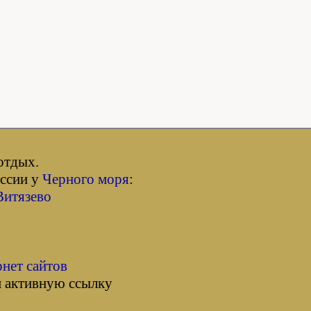
отдых.
оссии у
Черного моря
:
Витязево
рнет сайтов
м активную ссылку