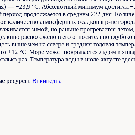
ля) — +23,9 °C. Абсолютный минимум достигал −
 период продолжается в среднем 222 дня. Количе
ое количество атмосферных осадков в р-не города
лаживается зимой, но раньше прогревается летом
ёлкино расположено в его относительно глубоково
десь выше чем на севере и средняя годовая темпе
го +12 °C. Море может покрывается льдом в январ
колько раз. Температура воды в июле-августе зде
ые ресурсы:
Википедиа