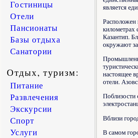
Гостиницы
является ед
Отели
Расположен н
Пансионаты
километрах 
Казантип. Б
Базы отдыха
окружают за
Санатории
Промышленны
туристически
Отдых, туризм:
настоящее в
отели. Азов
Питание
Развлечения
Поблизости 
электростанц
Экскурсии
Вблизи горо
Спорт
Услуги
В самом гор