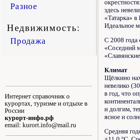
окрестностя
Разное
здесь невел
«Татарка» в
Недвижимость:
Идеальное ме
Продажа
С 2008 года 
«Соседний м
«Славянские
Климат
Щёлкино нах
невелико (3
в год, что 
Интернет справочник о
континентал
курортах, туризме и отдыхе в
и долгим, т
России
ясное и солн
курорт-инфо.рф
email: kurort.info@mail.ru
Средняя год
+11,0 °C. Ср