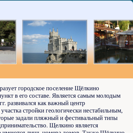
бразует городское поселение Щёлкино
ункт в его составе. Является самым молодым
гг. развивался как важный центр
участка стройки геологически нестабильным,
оторые задали пляжный и фестивальный типы
едпринимательство. Щелкино является
 а имеются лишь номера домов. Также Щёлкино