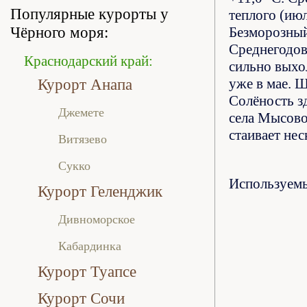
Популярные курорты у
теплого (ию
Чёрного моря:
Безморозный
Среднегодов
Краснодарский край:
сильно выхо
Курорт Анапа
уже в мае. Щ
Солёность з
Джемете
села Мысово
стаивает нес
Витязево
Сукко
Используем
Курорт Геленджик
Дивноморское
Кабардинка
Курорт Туапсе
Курорт Сочи