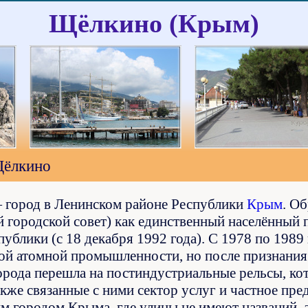
Щёлкино (Крым)
ёлкино
город в Ленинском районе Республики
Крым
. О
 городской совет) как единственный населённый п
ублики (c 18 декабря 1992 года). С 1978 по 1989 
ой атомной промышленности, но после признания 
орода перешла на постиндустриальные рельсы, к
также связанные с ними сектор услуг и частное пр
м городом Крыма, где улицы не имеют названий,