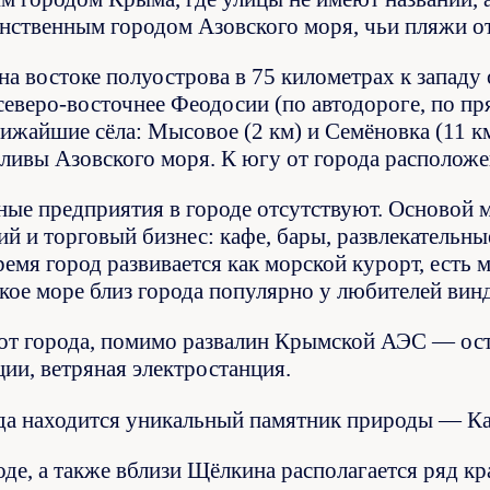
инственным городом Азовского моря, чьи пляжи о
а востоке полуострова в 75 километрах к западу о
северо-восточнее Феодосии (по автодороге, по пр
лижайшие сёла: Мысовое (2 км) и Семёновка (11 к
ливы Азовского моря. К югу от города расположе
е предприятия в городе отсутствуют. Основой ма
й и торговый бизнес: кафе, бары, развлекательны
ремя город развивается как морской курорт, есть
ское море близ города популярно у любителей вин
от города, помимо развалин Крымской АЭС — ост
ии, ветряная электростанция.
да находится уникальный памятник природы — Ка
оде, а также вблизи Щёлкина располагается ряд 