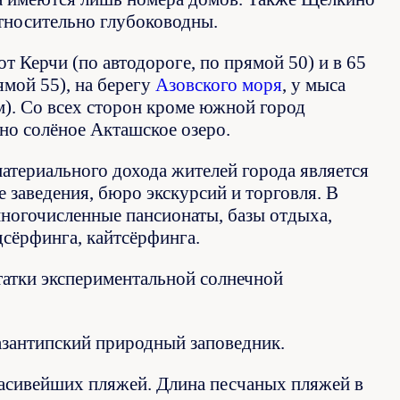
тносительно глубоководны.
т Керчи (по автодороге, по прямой 50) и в 65
ямой 55), на берегу
Азовского моря
, у мыса
м). Со всех сторон кроме южной город
но солёное Акташское озеро.
териального дохода жителей города является
е заведения, бюро экскурсий и торговля. В
 многочисленные пансионаты, базы отдыха,
дсёрфинга, кайтсёрфинга.
атки экспериментальной солнечной
зантипский природный заповедник.
красивейших пляжей. Длина песчаных пляжей в