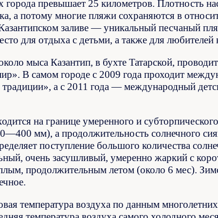
х города превышает 25 километров. Плотность н
ика, а потому многие пляжи сохраняются в относи
 Казантипском заливе — уникальный песчаный пля
сто для отдыха с детьми, а также для любителей 
около мыса Казантип, в бухте Татарской, проводи
ир». В самом городе с 2009 года проходит между
 традиции», а с 2011 года — международный дет
одится на границе умеренного и субторпического 
00—400 мм), а продолжительность солнечного сия
определяет поступление большого количества солн
ьный, очень засушливый, умеренно жаркий с коро
еплым, продолжительным летом (около 6 мес). Зим
ечное.
овая температура воздуха по данным многолетних 
едняя температура воздуха самого холодного месяц