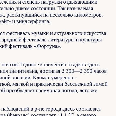
аселения и степень нагрузки отдыхающими
тельно диком состоянии. Так называемая
ж, растянувшийся на несколько километров.
кайт- и виндсёрфинга.
тся фестиваль музыки и актуального искусства
народный фестиваль литературы и культуры
ский фестиваль «Фортуна».
поясов. Годовое количество осадков здесь
ния значительна, достигая 2 300—2 350 часов
ечной энергии. Климат умеренно-
ткой, мягкой и практически бесснежной зимой
ой преобладает пасмурная погода, лето же
наблюдений в р-не города здесь составляет
а (февраля) составляет −1,1 °C, а самого