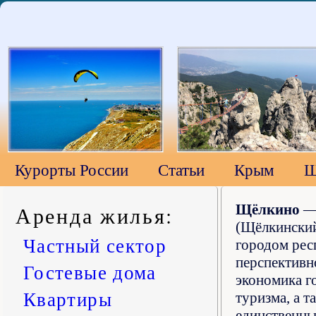
Курорты России
Статьи
Крым
Щ
Аренда жилья
:
Щёлкино
— 
(Щёлкинский
Частный сектор
городом респ
перспективн
Гостевые дома
экономика г
Квартиры
туризма, а 
единственны