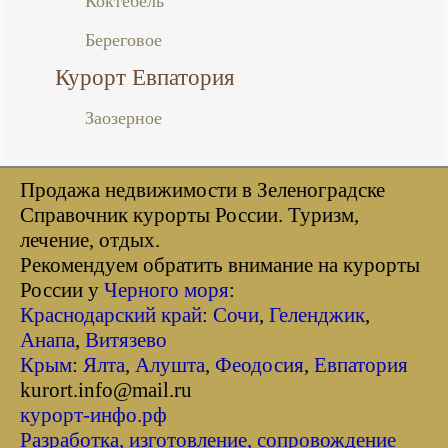
Коктебель
Береговое
Курорт Евпатория
Заозерное
Продажа недвижимости в Зеленоградске
Справочник курорты Росcии. Туризм,
лечение, отдых.
Рекомендуем обратить внимание на курорты
России у
Черного моря
:
Краснодарский край
:
Сочи
,
Геленджик
,
Анапа
,
Витязево
Крым
:
Ялта
,
Алушта
,
Феодосия
,
Евпатория
kurort.info@mail.ru
курорт-инфо.рф
Разработка, изготовление, сопровождение