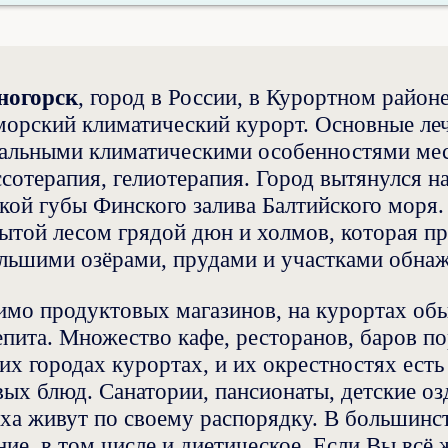
ногорск
, город в России, в Курортном районе
орский климатический курорт. Основные леч
альными климатическими особенностями мес
ссотерапия, гелиотерапия. Город вытянулся н
кой губы Финского залива Балтийского моря
ытой лесом грядой дюн и холмов, которая пр
льшими озёрами, прудами и участками обна
мо продуктовых магазинов, на курортах об
пита. Множество кафе, ресторанов, баров п
их городах курортах, и их окрестностях есть
вых блюд. Санатории, пансионаты, детские оз
ха живут по своему распорядку. В большинст
ние, в том числе и диетическое. Если Вы всё