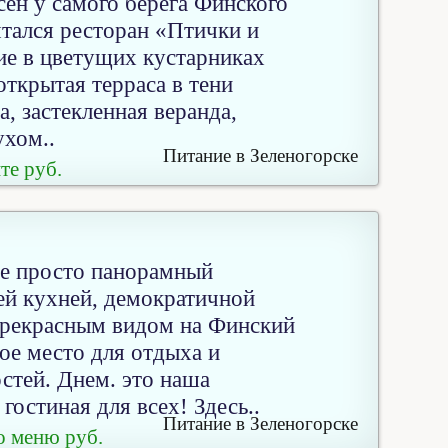
сен у самого берега Финского
ятался ресторан «Птички и
е в цветущих кустарниках
открытая терраса в тени
а, застекленная веранда,
ухом..
Питание в Зеленогорске
те руб.
не просто панорамный
ей кухней, демократичной
прекрасным видом на Финский
ое место для отдыха и
стей. Днем. это наша
гостиная для всех! Здесь..
Питание в Зеленогорске
о меню руб.