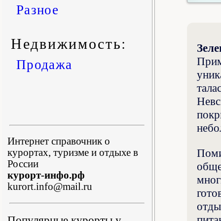
Разное
Недвижимость:
Зеле
Прим
Продажа
уник
тала
Невс
покр
небо
Интернет справочник о
Поми
курортах, туризме и отдыхе в
России
обще
курорт-инфо.рф
мног
kurort.info@mail.ru
гото
отды
пита
Популярные курорты у