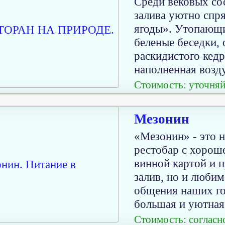
Среди вековых со
залива уютно спр
ягоды». Утопающи
беленые беседки, 
раскидистого кедр
наполненная возд
Стоимость: уточняй
Мезонин
«Мезонин» - это 
рестобар с хорош
винной картой и 
залив, но и любим
общения наших го
большая и уютная 
Стоимость: согласн