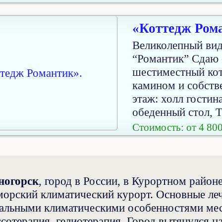
«Коттедж Ром
Великолепный вид
“Романтик” Сдаю 
шестиместный кот
камином и собств
этаж: холл гостин
обеденный стол, Т
Стоимость: от 4 800
ногорск
, город в России, в Курортном районе
орский климатический курорт. Основные леч
альными климатическими особенностями мес
ссотерапия, гелиотерапия. Город вытянулся н