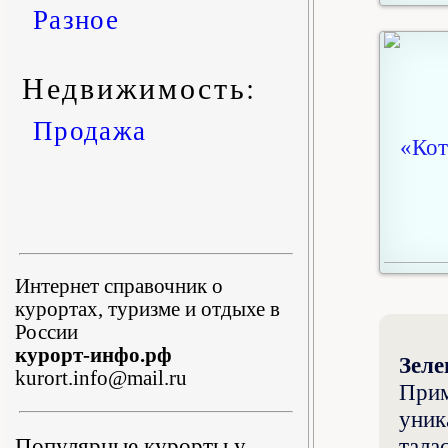
Разное
Недвижимость:
Продажа
Интернет справочник о
курортах, туризме и отдыхе в
России
курорт-инфо.рф
Зеле
kurort.info@mail.ru
Прим
уник
Популярные курорты у
тала