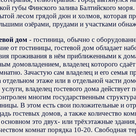
кой губы Финского залива Балтийского моря
ытой лесом грядой дюн и холмов, которая пр
льшими озёрами, прудами и участками обна
евой дом
- гостиница, обычно с оборудован
чие от гостиницы, гостевой дом обладает на
вия проживания в нём приближенными к дом
ным домовладением, владелец которого сдаёт 
мнатно. Зачастую сам владелец и его семья 
а отдельном этаже или в отдельной части дом
 услуги, владелец гостевого дома действует 
онтролен многим государственным структур
иницы. В этом есть свои положительные и от
адь гостевых домов, а также количество ком
 основном это двух- или трёхэтажные здания
чеством комнат порядка 10-20. Свободная те