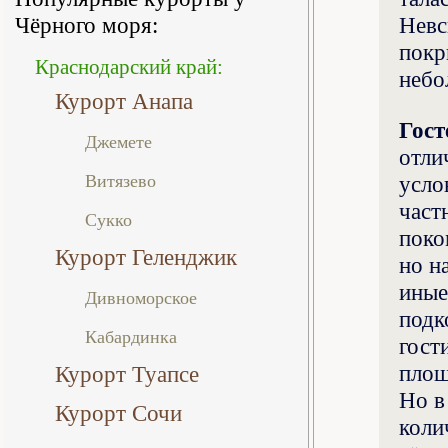
Чёрного моря:
Невс
покр
Краснодарский край:
небо
Курорт Анапа
Гост
Джемете
отли
усло
Витязево
част
Сукко
поко
Курорт Геленджик
но н
иные
Дивноморское
подк
Кабардинка
гост
площ
Курорт Туапсе
Но в
Курорт Сочи
коли