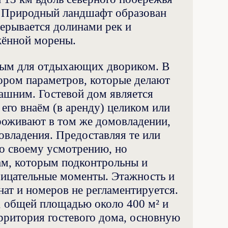
. Природный ландшафт образован
ерывается долинами рек и
жённой морены.
ным для отдыхающих двориком. В
бором параметров, которые делают
ашним. Гостевой дом является
его внаём (в аренду) целиком или
проживают в том же домовладении,
овладения. Предоставляя те или
по своему усмотрению, но
ам, которым подконтрольны и
рицательные моменты. Этажность и
нат и номеров не регламентируется.
, общей площадью около 400 м² и
рритория гостевого дома, основную