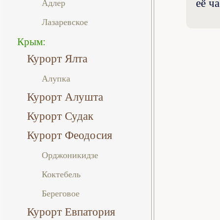
её ч
Адлер
Лазаревское
Крым:
Курорт Ялта
Алупка
Курорт Алушта
Курорт Судак
Курорт Феодосия
Орджоникидзе
Коктебель
Береговое
Курорт Евпатория