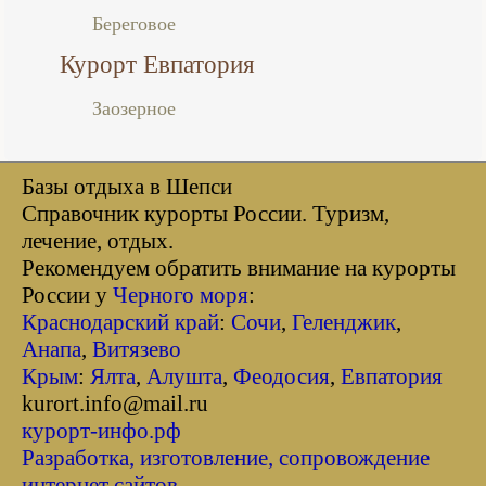
Береговое
Курорт Евпатория
Заозерное
Базы отдыха в Шепси
Справочник курорты Росcии. Туризм,
лечение, отдых.
Рекомендуем обратить внимание на курорты
России у
Черного моря
:
Краснодарский край
:
Сочи
,
Геленджик
,
Анапа
,
Витязево
Крым
:
Ялта
,
Алушта
,
Феодосия
,
Евпатория
kurort.info@mail.ru
курорт-инфо.рф
Разработка, изготовление, сопровождение
интернет сайтов