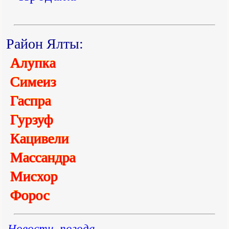
Район Ялты:
Алупка
Симеиз
Гаспра
Гурзуф
Кацивели
Массандра
Мисхор
Форос
Новости, погода